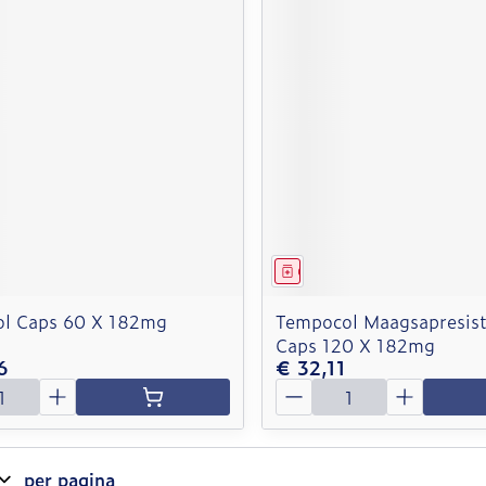
middel
Geneesmiddel
l Caps 60 X 182mg
Tempocol Maagsapresist
Caps 120 X 182mg
6
€ 32,11
Aantal
per pagina