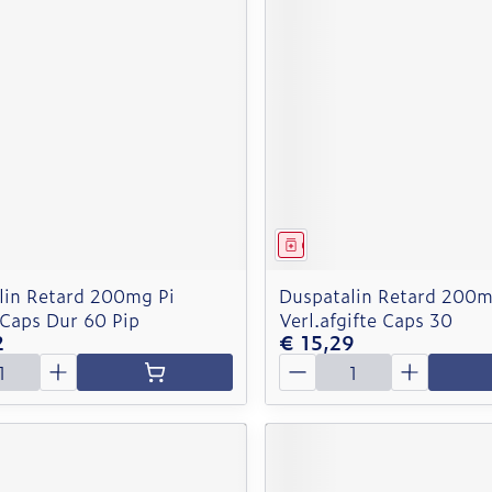
middel
Geneesmiddel
lin Retard 200mg Pi
Duspatalin Retard 200
Caps Dur 60 Pip
Verl.afgifte Caps 30
2
€ 15,29
Aantal