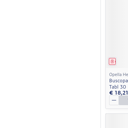
Genees
Opella He
Buscopa
Tabl 30
€ 18,2
Aantal