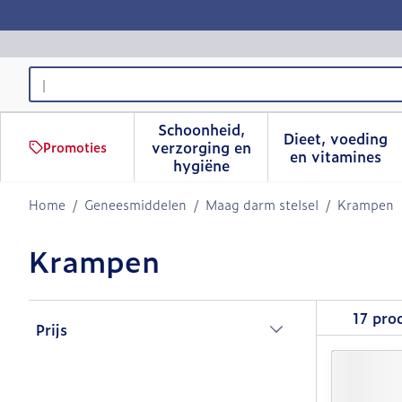
Ga naar de inhoud
Product, merk, categorie...
Schoonheid,
Dieet, voeding
verzorging en
Promoties
Toon submenu voor Schoonhe
Toon sub
en vitamines
hygiëne
Home
/
Geneesmiddelen
/
Maag darm stelsel
/
Krampen
Krampen
Doorgaan naar productlijst
17
pro
Prijs
filter