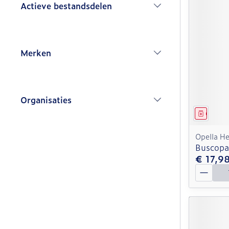
Actieve bestandsdelen
filter
Merken
filter
Organisaties
filter
Genees
Opella He
Buscopa
€ 17,9
Aantal