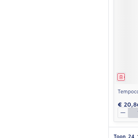
Genees
Tempoco
€ 20,8
Aantal
Toon