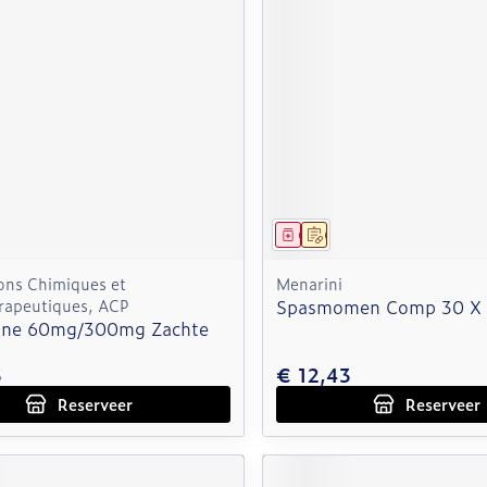
middel
voorschrift
Geneesmiddel
Op voorschrift
ons Chimiques et
Menarini
rapeutiques, ACP
Spasmomen Comp 30 X
ane 60mg/300mg Zachte
3
€ 12,43
Reserveer
Reserveer