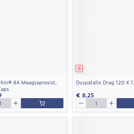
middel
Geneesmiddel
hin® 84 Maagsapresist.
Duspatalin Drag 120 X 
Caps
9
€ 8,25
Aantal