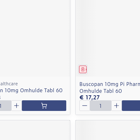
middel
Geneesmiddel
althcare
Buscopan 10mg Pi Phar
n 10mg Omhulde Tabl 60
Omhulde Tabl 60
8
€ 17,27
Aantal