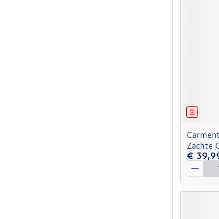
Genees
Carment
Zachte 
€ 39,9
Aantal