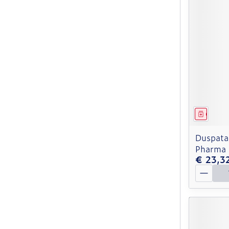
Genees
Duspata
Pharma 
€ 23,3
Aantal