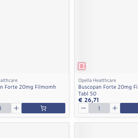
middel
Geneesmiddel
althcare
Opella Healthcare
n Forte 20mg Filmomh
Buscopan Forte 20mg F
Tabl 50
1
€ 26,71
Aantal