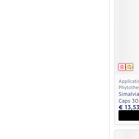
Genees
Op 
Applicati
Phytothe
Simalvi
Caps 30
€ 13,5