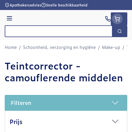
Ga naar de inhoud
Apothekersadvies
Snelle beschikbaarheid
Menu
Zoek
Product, merk, categorie...
Home
/
Schoonheid, verzorging en hygiëne
/
Make-up
/
Te
Teintcorrector -
camouflerende middelen
Filteren
Doorgaan naar productlijst
Prijs
filter