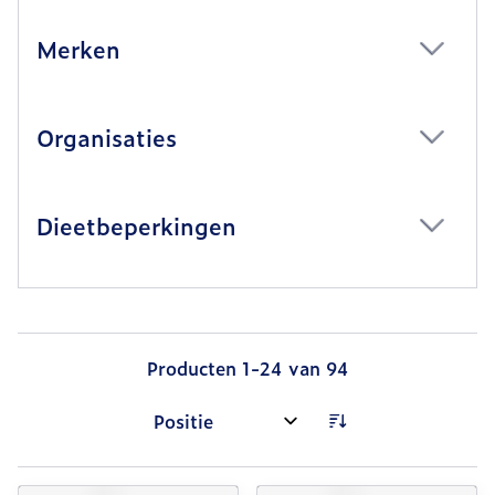
Merken
filter
Organisaties
filter
Dieetbeperkingen
filter
Producten
1
-
24
van
94
Sorteer op: