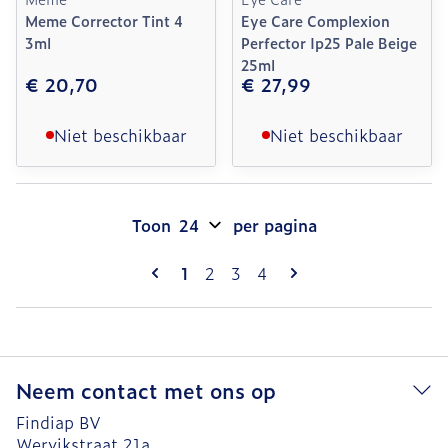
Meme Corrector Tint 4
Eye Care Complexion
3ml
Perfector Ip25 Pale Beige
25ml
€ 20,70
€ 27,99
Niet beschikbaar
Niet beschikbaar
Toon
per pagina
Pagina's
U lees momenteel pagina
Pagina
Pagina
Pagina
1
2
3
4
Neem contact met ons op
Findiap BV
Wervikstraat 21a