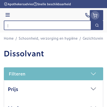
Ga naar de inhoud
Apothekersadvies
Snelle beschikbaarheid
Menu
Zoek
Product, merk, categorie...
Home
/
Schoonheid, verzorging en hygiëne
/
Gezichtsreini
Dissolvant
Filteren
Doorgaan naar productlijst
Prijs
filter