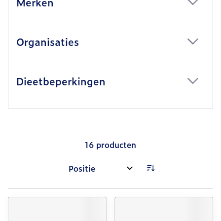
Merken
filter
Organisaties
filter
Dieetbeperkingen
filter
16
producten
Sorteer op: