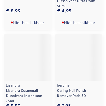
Disssolvant Ultra Doux
50ml
€ 8,99
€ 4,95
Niet beschikbaar
Niet beschikbaar
Lisandra
herome
Lisandra Cosmenail
Caring Nail Polish
Dissolvant Instantane
Remover Pads 30
75ml
€ 9,90
€ 7,95