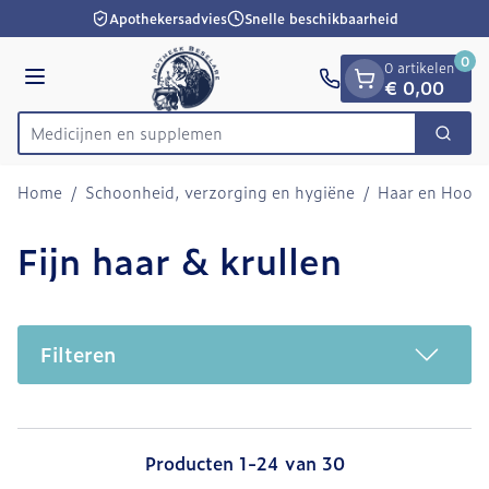
Dia 1 van 1
Ga naar de inhoud
Apothekersadvies
Snelle beschikbaarheid
0
0 artikelen
Menu
€ 0,00
Medic
Zoek
Product, merk, categorie...
Home
/
Schoonheid, verzorging en hygiëne
/
Haar en Hoofd
Fijn haar & krullen
Filteren
Producten
1
-
24
van
30