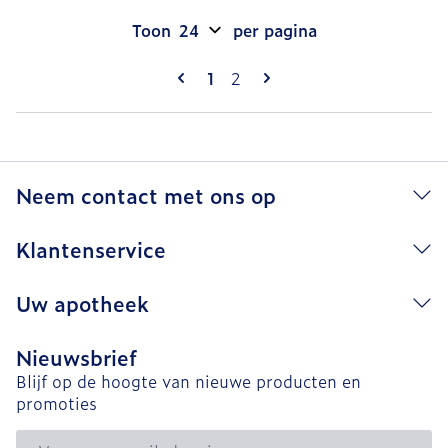
Toon
per pagina
Pagina's
U lees momenteel pagina
Pagina
1
2
Neem contact met ons op
Klantenservice
Uw apotheek
Nieuwsbrief
Blijf op de hoogte van nieuwe producten en
promoties
E-mail adres