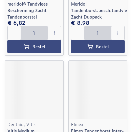
meridol® Tandvlees
Meridol
Bescherming Zacht
Tandenborst.besch.tandvlees
Tandenborstel
Zacht Duopack
€ 6,82
€ 8,98
Aantal
Aantal
Bestel
Bestel
Dentaid, Vitis
Elmex
Vitis Medium
Elmex Tandenborst.inter-