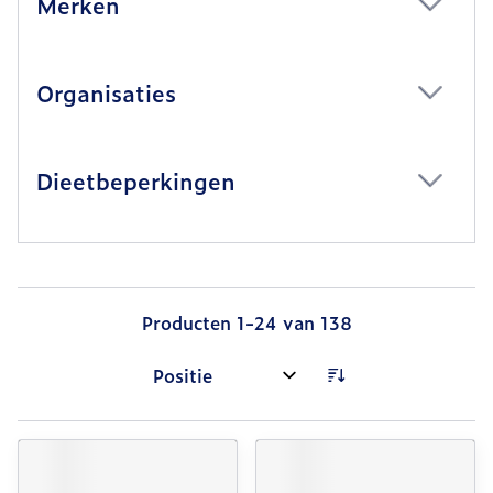
Merken
filter
Organisaties
filter
Dieetbeperkingen
filter
Producten
1
-
24
van
138
Sorteer op: