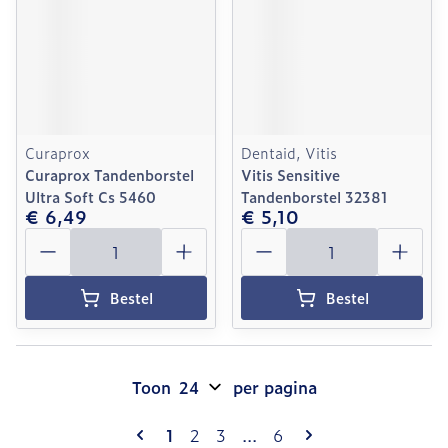
Curaprox
Dentaid, Vitis
Curaprox Tandenborstel
Vitis Sensitive
Ultra Soft Cs 5460
Tandenborstel 32381
€ 6,49
€ 5,10
Aantal
Aantal
Bestel
Bestel
Toon
per pagina
Pagina's
U lees momenteel pagina
Pagina
Pagina
Pagina
1
2
3
...
6