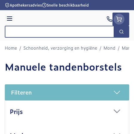
Ga naar de inhoud
Apothekersadvies
Snelle beschikbaarheid
Menu
Zoek
Product, merk, categorie...
Home
/
Schoonheid, verzorging en hygiëne
/
Mond
/
Manue
Manuele tandenborstels
Filteren
Doorgaan naar productlijst
Prijs
filter