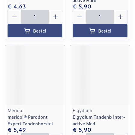
active Hard
€ 4,63
€ 5,90
Aantal
Aantal
Bestel
Bestel
Meridol
Elgydium
meridol® Parodont
Elgydium Tandenb Inter-
Expert Tandenborstel
active Med
€ 5,49
€ 5,90