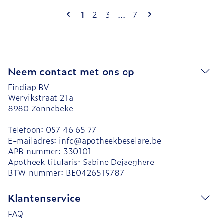
Pagina's
U lees momenteel pagina
Pagina
Pagina
Pagina
1
2
3
...
7
Neem contact met ons op
Findiap BV
Wervikstraat 21a
8980
Zonnebeke
Telefoon:
057 46 65 77
E-mailadres:
info@
apotheekbeselare.be
APB nummer:
330101
Apotheek titularis:
Sabine Dejaeghere
BTW nummer:
BE0426519787
Klantenservice
FAQ