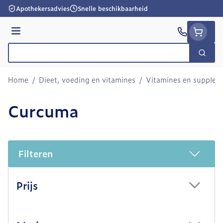
Ga naar de inhoud
Apothekersadvies
Snelle beschikbaarheid
Menu
Zoek
Product, merk, categorie...
Home
/
Dieet, voeding en vitamines
/
Vitamines en supple
Curcuma
Filteren
Doorgaan naar productlijst
Prijs
filter