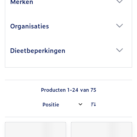
Merken
filter
Organisaties
filter
Dieetbeperkingen
filter
Producten
1
-
24
van
75
Sorteer op: