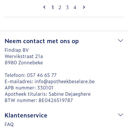
Pagina's
U lees momenteel pagina
Pagina
Pagina
Pagina
1
2
3
4
Neem contact met ons op
Findiap BV
Wervikstraat 21a
8980
Zonnebeke
Telefoon:
057 46 65 77
E-mailadres:
info@
apotheekbeselare.be
APB nummer:
330101
Apotheek titularis:
Sabine Dejaeghere
BTW nummer:
BE0426519787
Klantenservice
FAQ