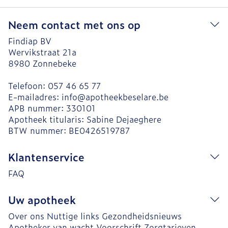
Neem contact met ons op
Findiap BV
Wervikstraat 21a
8980
Zonnebeke
Telefoon:
057 46 65 77
E-mailadres:
info@
apotheekbeselare.be
APB nummer:
330101
Apotheek titularis:
Sabine Dejaeghere
BTW nummer:
BE0426519787
Klantenservice
FAQ
Uw apotheek
Over ons
Nuttige links
Gezondheidsnieuws
Apotheker van wacht
Voorschrift
Zorgtarieven