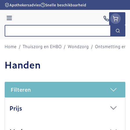
Ga naar de inhoud
Apothekersadvies
Snelle beschikbaarheid
Menu
Zoek
Product, merk, categorie...
Home
/
Thuiszorg en EHBO
/
Wondzorg
/
Ontsmetting en R
Handen
Filteren
Doorgaan naar productlijst
Prijs
filter