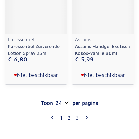
Puressentiel
Assanis
Puressentiel Zuiverende
Assanis Handgel Exotisch
Lotion Spray 25ml
Kokos-vanille 80ml
€ 6,80
€ 5,99
Niet beschikbaar
Niet beschikbaar
Toon
per pagina
Pagina's
U lees momenteel pagina
Pagina
Pagina
1
2
3