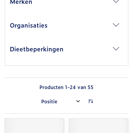
Merken
filter
Organisaties
filter
Dieetbeperkingen
filter
Producten
1
-
24
van
55
Sorteer op: