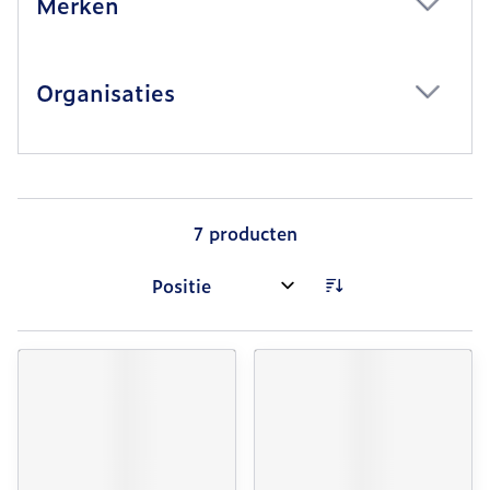
Merken
filter
Organisaties
filter
7
producten
Sorteer op: