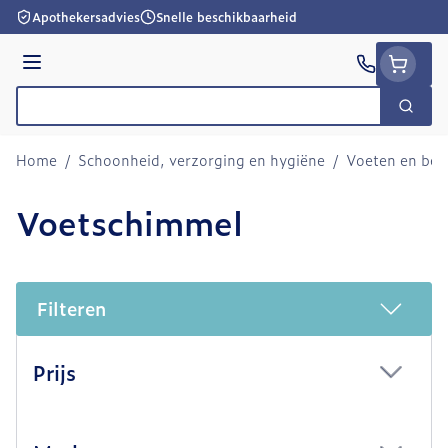
Ga naar de inhoud
Apothekersadvies
Snelle beschikbaarheid
Menu
Zoek
Product, merk, categorie...
Home
/
Schoonheid, verzorging en hygiëne
/
Voeten en be
Voetschimmel
Filteren
Doorgaan naar productlijst
Prijs
filter