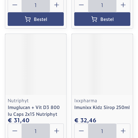
Aantal
Aantal
Bestel
Bestel
Nutriphyt
Ixxpharma
Imuglucan + Vit D3 800
Imunixx Kidz Sirop 250ml
Iu Caps 2x15 Nutriphyt
€ 31,40
€ 32,46
Aantal
Aantal