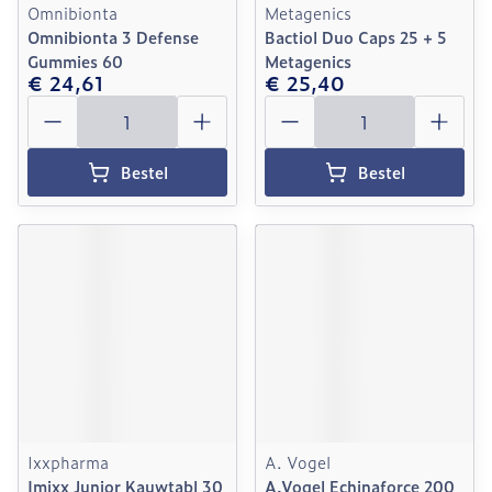
Omnibionta
Metagenics
Omnibionta 3 Defense
Bactiol Duo Caps 25 + 5
Gummies 60
Metagenics
€ 24,61
€ 25,40
Aantal
Aantal
Bestel
Bestel
Ixxpharma
A. Vogel
Imixx Junior Kauwtabl 30
A.Vogel Echinaforce 200