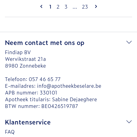
Pagina's
U lees momenteel pagina
Pagina
Pagina
Pagina
1
2
3
...
23
Neem contact met ons op
Findiap BV
Wervikstraat 21a
8980
Zonnebeke
Telefoon:
057 46 65 77
E-mailadres:
info@
apotheekbeselare.be
APB nummer:
330101
Apotheek titularis:
Sabine Dejaeghere
BTW nummer:
BE0426519787
Klantenservice
FAQ