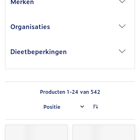
Merken
filter
Organisaties
filter
Dieetbeperkingen
filter
Producten
1
-
24
van
542
Sorteer op: