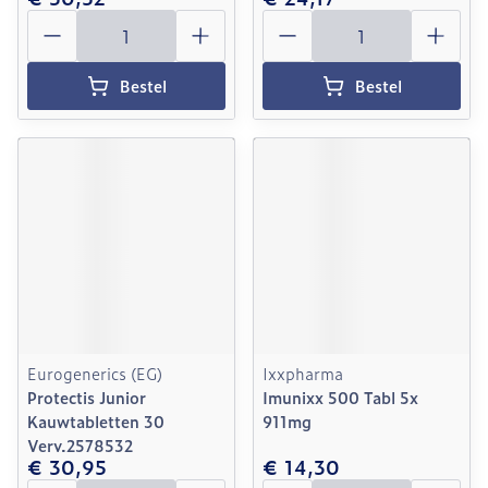
Aantal
Aantal
Bestel
Bestel
Eurogenerics (EG)
Ixxpharma
Protectis Junior
Imunixx 500 Tabl 5x
Kauwtabletten 30
911mg
Verv.2578532
€ 30,95
€ 14,30