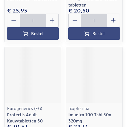
tabletten
€ 25,95
€ 20,50
Aantal
Aantal
Bestel
Bestel
Eurogenerics (EG)
Ixxpharma
Protectis Adult
Imunixx 100 Tabl 30x
Kauwtabletten 30
320mg
€ 30,52
€ 24,17