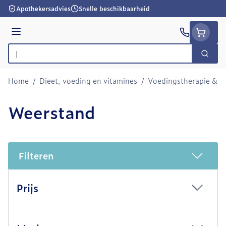
Ga naar de inhoud
Apothekersadvies
Snelle beschikbaarheid
Menu
Zoek
Product, merk, categorie...
Home
/
Dieet, voeding en vitamines
/
Voedingstherapie & we
Weerstand
Filteren
Doorgaan naar productlijst
Prijs
filter