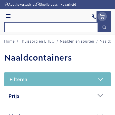
Ga naar de inhoud
Apothekersadvies
Snelle beschikbaarheid
Menu
Zoek
Product, merk, categorie...
Home
/
Thuiszorg en EHBO
/
Naalden en spuiten
/
Naaldco
Naaldcontainers
Filteren
Doorgaan naar productlijst
Prijs
filter