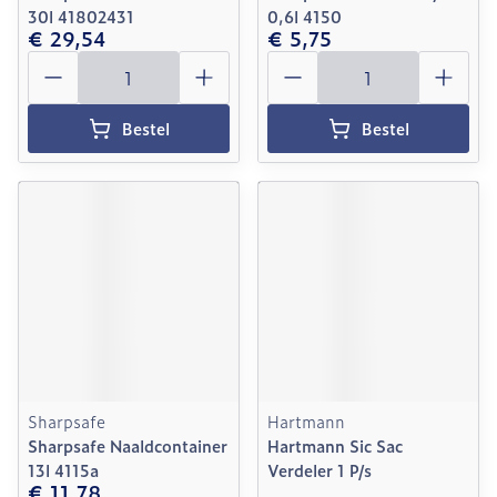
30l 41802431
0,6l 4150
€ 29,54
€ 5,75
Aantal
Aantal
Bestel
Bestel
Sharpsafe
Hartmann
Sharpsafe Naaldcontainer
Hartmann Sic Sac
13l 4115a
Verdeler 1 P/s
€ 11,78