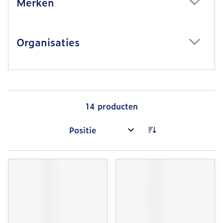
Merken
filter
Organisaties
filter
14
producten
Sorteer op: