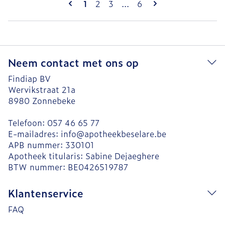
U lees momenteel pagina
Pagina
Pagina
Pagina
1
2
3
...
6
Neem contact met ons op
Findiap BV
Wervikstraat 21a
8980
Zonnebeke
Telefoon:
057 46 65 77
E-mailadres:
info@
apotheekbeselare.be
APB nummer:
330101
Apotheek titularis:
Sabine Dejaeghere
BTW nummer:
BE0426519787
Klantenservice
FAQ