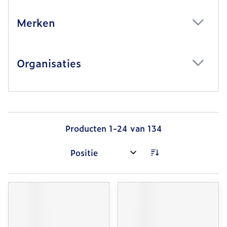
Merken
filter
Organisaties
filter
Producten
1
-
24
van
134
Sorteer op: