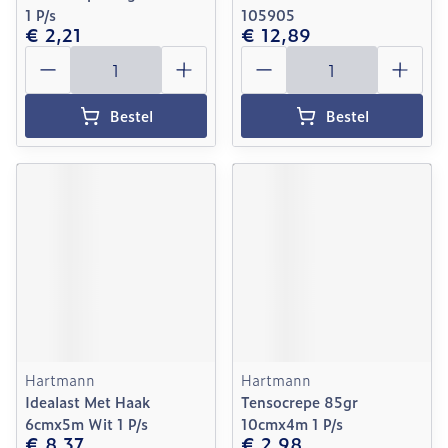
1 P/s
105905
€ 2,21
€ 12,89
Aantal
Aantal
Bestel
Bestel
Hartmann
Hartmann
Idealast Met Haak
Tensocrepe 85gr
6cmx5m Wit 1 P/s
10cmx4m 1 P/s
€ 8,37
€ 2,98