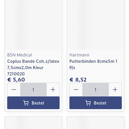
BSN Medical
Hartmann
Coplus Bande Coh.z/latex
Putterbinden 8cmx5m 1
7,5cmx2,0m Kleur
P/s
7210020
€ 5,60
€ 8,52
Aantal
Aantal
Bestel
Bestel