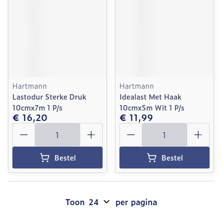
Hartmann
Hartmann
Lastodur Sterke Druk
Idealast Met Haak
10cmx7m 1 P/s
10cmx5m Wit 1 P/s
€ 16,20
€ 11,99
Aantal
Aantal
Bestel
Bestel
Toon
per pagina
Pagina's