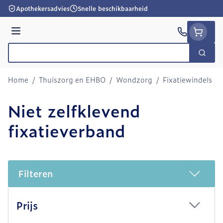
Ga naar de inhoud
Apothekersadvies
Snelle beschikbaarheid
Menu
Zoek
Product, merk, categorie...
Home
/
Thuiszorg en EHBO
/
Wondzorg
/
Fixatiewindels
/
Niet zelfklevend
fixatieverband
Filteren
Doorgaan naar productlijst
Prijs
filter