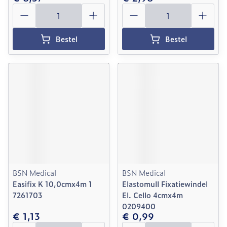
Aantal
Aantal
Bestel
Bestel
BSN Medical
BSN Medical
Easifix K 10,0cmx4m 1
Elastomull Fixatiewindel
7261703
El. Cello 4cmx4m
0209400
€ 1,13
€ 0,99
Aantal
Aantal