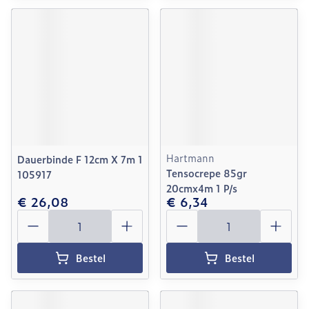
Hartmann
Dauerbinde F 12cm X 7m 1
Tensocrepe 85gr
105917
20cmx4m 1 P/s
€ 26,08
€ 6,34
Aantal
Aantal
Bestel
Bestel