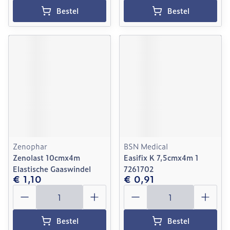
Bestel
Bestel
Zenophar
BSN Medical
Zenolast 10cmx4m
Easifix K 7,5cmx4m 1
Elastische Gaaswindel
7261702
€ 1,10
€ 0,91
Aantal
Aantal
Bestel
Bestel