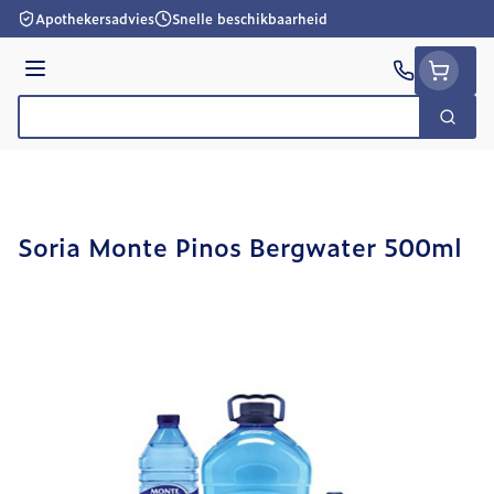
Ga naar de inhoud
Apothekersadvies
Snelle beschikbaarheid
Menu
Zoek
Product, merk, categorie...
Soria Monte Pinos Bergwater 500ml