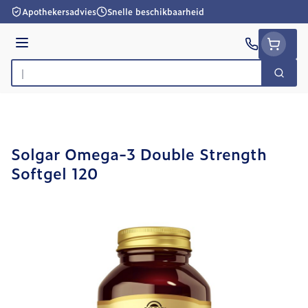
Ga naar de inhoud
Apothekersadvies
Snelle beschikbaarheid
Menu
Zoek
Product, merk, categorie...
Solgar Omega-3 Double Strength
Softgel 120