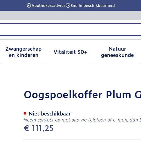
Apothekersadvies
Snelle beschikbaarheid
Zwangerschap
Natuur
Vitaliteit 50+
id, verzorging en hygiëne categorie
menu voor Dieet, voeding en vitamines categorie
Toon submenu voor Zwangerschap en kinderen
Toon submenu voor Vitalitei
Toon sub
en kinderen
geneeskunde
vuld Covarmed
Oogspoelkoffer Plum 
Niet beschikbaar
Neem contact op met ons via telefoon of e-mail, dan
€ 111,25