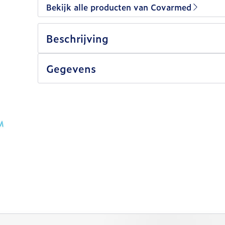
Bekijk alle producten van Covarmed
Beschrijving
Gegevens
lijk met de tabtoets. Je kunt de carrousel overslaan of 