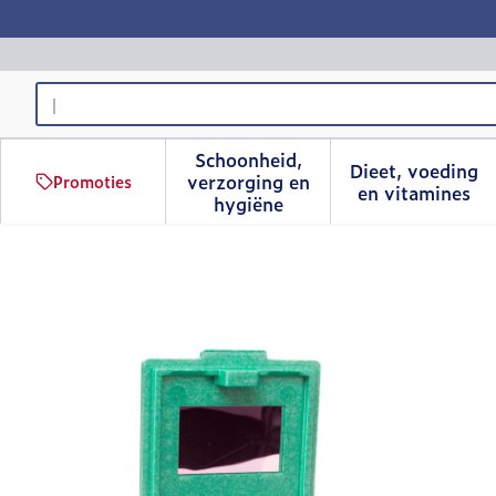
Ga naar de inhoud
Product, merk, categorie...
Schoonheid,
Dieet, voeding
verzorging en
Promoties
Toon submenu voor Schoonhe
Toon sub
en vitamines
hygiëne
Oogspoelkoffer Plum Ge