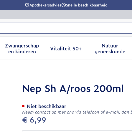
Apothekersadvies
Snelle beschikbaarheid
Zwangerschap
Natuur
Vitaliteit 50+
id, verzorging en hygiëne categorie
menu voor Dieet, voeding en vitamines categorie
Toon submenu voor Zwangerschap en kinderen
Toon submenu voor Vitalitei
Toon sub
en kinderen
geneeskunde
Nep Sh A/roos 200ml
Niet beschikbaar
Neem contact op met ons via telefoon of e-mail, dan
€ 6,99