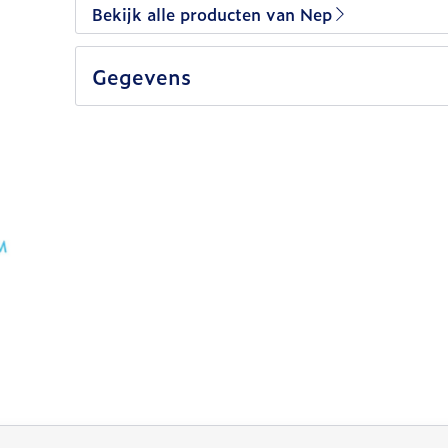
Bekijk alle producten van Nep
Gegevens
lijk met de tabtoets. Je kunt de carrousel overslaan of 