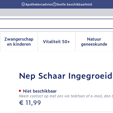
Apothekersadvies
Snelle beschikbaarheid
Zwangerschap
Natuur
Vitaliteit 50+
id, verzorging en hygiëne categorie
menu voor Dieet, voeding en vitamines categorie
Toon submenu voor Zwangerschap en kinderen
Toon submenu voor Vitalitei
Toon sub
en kinderen
geneeskunde
Nagels Krom
Nep Schaar Ingegroei
Niet beschikbaar
Neem contact op met ons via telefoon of e-mail, dan
€ 11,99