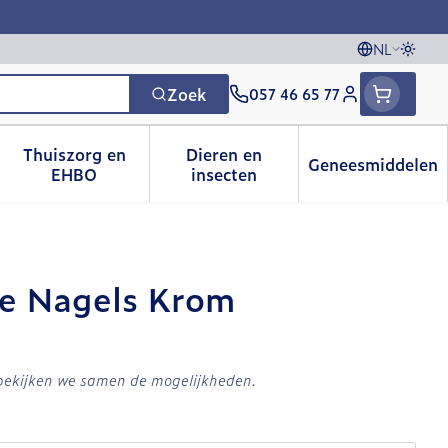
NL
Overs
Talen
Zoek
057 46 65 77
Klant menu
Thuiszorg en
Dieren en
Geneesmiddelen
 categorie
t 50+ categorie
menu voor Natuur geneeskunde categorie
Toon submenu voor Thuiszorg en EHBO catego
Toon submenu voor Dieren e
Toon sub
EHBO
insecten
de Nagels Krom
 bekijken we samen de mogelijkheden.