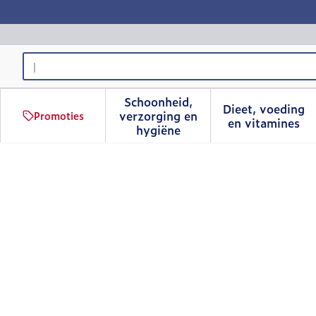
Ga naar de inhoud
Product, merk, categorie...
Schoonheid,
Dieet, voeding
verzorging en
Promoties
Toon submenu voor Schoonhe
Toon sub
en vitamines
hygiëne
Nep Epileerpincet Basisc