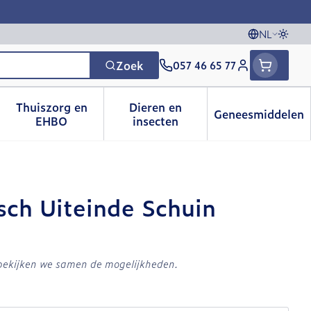
NL
Overs
Talen
Zoek
057 46 65 77
Klant menu
Thuiszorg en
Dieren en
Geneesmiddelen
 categorie
t 50+ categorie
menu voor Natuur geneeskunde categorie
Toon submenu voor Thuiszorg en EHBO catego
Toon submenu voor Dieren e
Toon sub
EHBO
insecten
sch Uiteinde Schuin
 bekijken we samen de mogelijkheden.