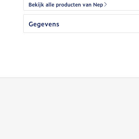
Bekijk alle producten van Nep
Gegevens
lijk met de tabtoets. Je kunt de carrousel overslaan of 