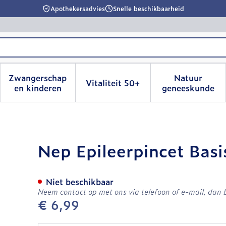
Apothekersadvies
Snelle beschikbaarheid
Zwangerschap
Natuur
Vitaliteit 50+
id, verzorging en hygiëne categorie
menu voor Dieet, voeding en vitamines categorie
Toon submenu voor Zwangerschap en kinderen
Toon submenu voor Vitalitei
Toon sub
en kinderen
geneeskunde
h Uiteinde Schuin
Nep Epileerpincet Basi
Niet beschikbaar
Neem contact op met ons via telefoon of e-mail, dan
€ 6,99