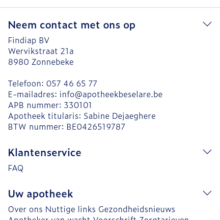
Neem contact met ons op
Findiap BV
Wervikstraat 21a
8980
Zonnebeke
Telefoon:
057 46 65 77
E-mailadres:
info@
apotheekbeselare.be
APB nummer:
330101
Apotheek titularis:
Sabine Dejaeghere
BTW nummer:
BE0426519787
Klantenservice
FAQ
Uw apotheek
Over ons
Nuttige links
Gezondheidsnieuws
Apotheker van wacht
Voorschrift
Zorgtarieven