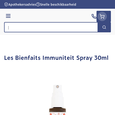
Ga naar de inhoud
Apothekersadvies
Snelle beschikbaarheid
Menu
Zoek
Product, merk, categorie...
Les Bienfaits Immuniteit Spray 30ml