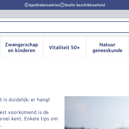
Apothekersadvies
Snelle beschikbaarheid
Zwangerschap
Natuur
Vitaliteit 50+
id, verzorging en hygiëne categorie
menu voor Dieet, voeding en vitamines categorie
Toon submenu voor Zwangerschap en kinderen
Toon submenu voor Vitalitei
Toon sub
en kinderen
geneeskunde
 is duidelijk: er hangt
eest voorkomend is de
groei kent. Enkele tips om
.