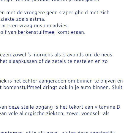
ken met de vroegere geen slaperigheid met zich
ziekte zoals astma.
 arts en vraag ons om advies.
olf van berkenstuifmeel komt eraan.
wezen zowel ’s morgens als ’s avonds om de neus
het slaapkussen of de zetels te nestelen en zo
iek is het echter aangeraden om binnen te blijven en
et bomenstuifmeel dringt ook in je auto binnen. Sluit
van deze steile opgang is het tekort aan vitamine D
an vele allergische ziekten, zowel voedsel- als
ptomen, of in elk geval, zullen deze aanzienlijk