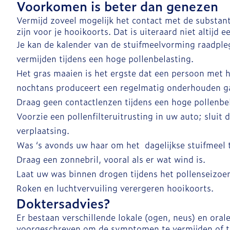
Voorkomen is beter dan genezen
Vermijd zoveel mogelijk het contact met de substant
zijn voor je hooikoorts. Dat is uiteraard niet altijd 
Je kan de kalender van de stuifmeelvorming raadple
vermijden tijdens een hoge pollenbelasting.
Het gras maaien is het ergste dat een persoon met 
nochtans produceert een regelmatig onderhouden g
Draag geen contactlenzen tijdens een hoge pollenbe
Voorzie een pollenfilteruitrusting in uw auto; sluit 
verplaatsing.
Was ‘s avonds uw haar om het dagelijkse stuifmeel t
Draag een zonnebril, vooral als er wat wind is.
Laat uw was binnen drogen tijdens het pollenseizoe
Roken en luchtvervuiling verergeren hooikoorts.
Doktersadvies?
Er bestaan verschillende lokale (ogen, neus) en ora
voorgeschreven om de symptomen te vermijden of te