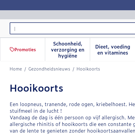
Ga naar de inhoud
Product, merk, categorie...
Schoonheid,
Dieet, voeding
verzorging en
Promoties
Toon submenu voor Schoonhe
Toon sub
en vitamines
hygiëne
Home
/
Gezondheidsnieuws
/
Hooikoorts
Hooikoorts
Een loopneus, tranende, rode ogen, kriebelhoest. Het
stuifmeel in de lucht !
Vandaag de dag is één persoon op vijf allergisch. M
allergische rhinitis of hooikoorts die een constante 
van de lente te genieten zonder hooikoortsaanvallen