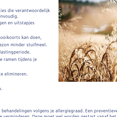
ies die verantwoordelijk
eenvoudig.
gen en uitstapjes
hooikoorts kan doen,
azon minder stuifmeel.
lastingperiode.
de ramen tijdens je
e elimineren.
n.
le behandelingen volgens je allergiegraad. Een preventi
 verminderen. Deze moet wel worden gestart vanaf het 