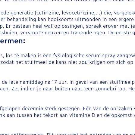
de generatie (cetirizine, levocetirizine,…) die, vergele
er behandeling kan hooikoorts uitmonden in een ergere 
p. Er bestaan heel wat oplossingen, spreek erover met je
sbuien, verstopte neuzen en tranende ogen. De eerste g
hermen:
ies, los te maken is een fysiologische serum spray aange
zodat het stuifmeel de kans niet zou krijgen om zich op 
 de late namiddag na 17 uur. In geval van een stuifmeelp
gen. Zet indien je naar buiten gaat, een zonnebril op. H
 afgelopen decennia sterk gestegen. Eén van de oorzaken 
link aan tussen het tekort aan vitamine D en de opkomst v
met antihistamine. Dit voorkomt het optreden van de sym