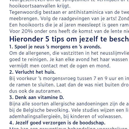
hooikoortsaanvallen krijgt.
Tegenwoordig bestaan er antihistaminica van de twee
meebrengen. Volg de raadgevingen van je arts! Zond
Een hooikoorts die je al jaren meesleept is geen ram
Voor 20% onder ons heeft de komst van de lente nie
Hieronder 5 tips om jezelf te besc
1. Spoel je neus ’s morgens en ’s avonds.
Om de allergenen, die vastzitten in het neusslijmvl
goed te reinigen. Je kan elke avond het haar wassen 
vermijdt men contact met de ogen en mond.
2. Verlucht het huis.
Bij voorkeur ’s morgensvroeg tussen 7 en 9 uur en in
de ramen te sluiten. Laat dan de was niet buiten dro
dus ook de autoramen.
3. Denk aan vitamine D.
Bijna alle soorten allergische aandoeningen zijn de
bij de Belgische bevolking. Vele studies wijzen een 
ademhalingsallergieën, bij kinderen of volwassen.
4. Jezelf goed verzorgen is de boodschap.
Men kan een preventieve behandeling voorschrijven 