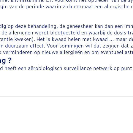
n van de periode waarin zich normaal een allergische r
ig op deze behandeling, de geneesheer kan dan een immun
n de allergenen wordt blootgesteld en waarbij de dosis t
lerantie kweken). Het is kwaad helen met kwaad … maar d
n duurzaam effect. Voor sommigen wil dat zeggen dat zi
co verminderen op nieuwe allergieën en om eventueel as
ag ?
 heeft een aërobiologisch surveillance netwerk op punt 