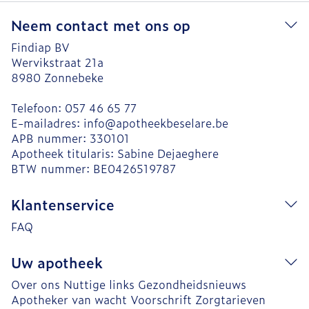
Neem contact met ons op
Findiap BV
Wervikstraat 21a
8980
Zonnebeke
Telefoon:
057 46 65 77
E-mailadres:
info@
apotheekbeselare.be
APB nummer:
330101
Apotheek titularis:
Sabine Dejaeghere
BTW nummer:
BE0426519787
Klantenservice
FAQ
Uw apotheek
Over ons
Nuttige links
Gezondheidsnieuws
Apotheker van wacht
Voorschrift
Zorgtarieven