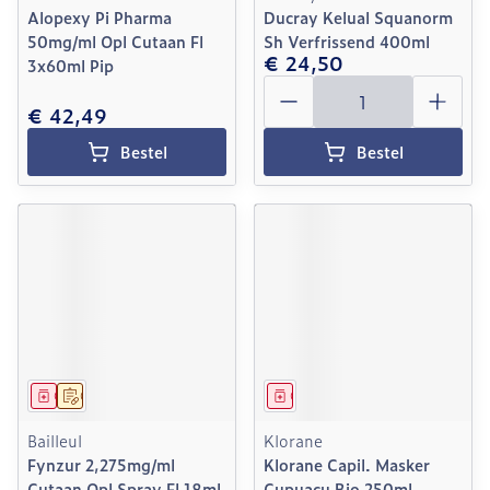
Alopexy Pi Pharma
Ducray Kelual Squanorm
50mg/ml Opl Cutaan Fl
Sh Verfrissend 400ml
€ 24,50
3x60ml Pip
Aantal
€ 42,49
Bestel
Bestel
Geneesmiddel
Op voorschrift
Geneesmiddel
Bailleul
Klorane
Fynzur 2,275mg/ml
Klorane Capil. Masker
Cutaan Opl Spray Fl 18ml
Cupuacu Bio 250ml