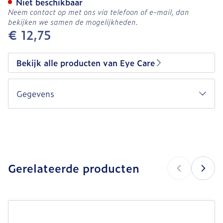
Niet beschikbaar
Neem contact op met ons via telefoon of e-mail, dan
bekijken we samen de mogelijkheden.
€ 12,75
Bekijk alle producten van Eye Care
Gegevens
CNK
3162195
LABORATOIRES
Organisaties
CONTAPHARM,
Pharmaboulevard
Gerelateerde producten
Merken
Eye Care
Navigeren door de elementen van de carrousel is mogeli
Druk om carrousel over te slaan
Druk op om naar carrouselnavigatie te gaan
Hoeveelheid
5