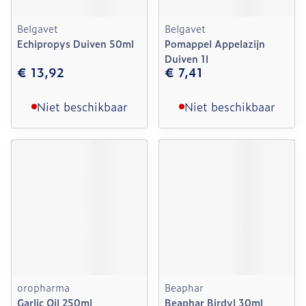
Belgavet
Belgavet
Echipropys Duiven 50ml
Pomappel Appelazijn
Duiven 1l
€ 13,92
€ 7,41
Niet beschikbaar
Niet beschikbaar
oropharma
Beaphar
Garlic Oil 250ml
Beaphar Birdyl 30ml