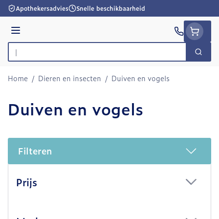
Ga naar de inhoud
Apothekersadvies
Snelle beschikbaarheid
Menu
Zoek
Product, merk, categorie...
Home
/
Dieren en insecten
/
Duiven en vogels
Duiven en vogels
Filteren
Doorgaan naar productlijst
Prijs
filter