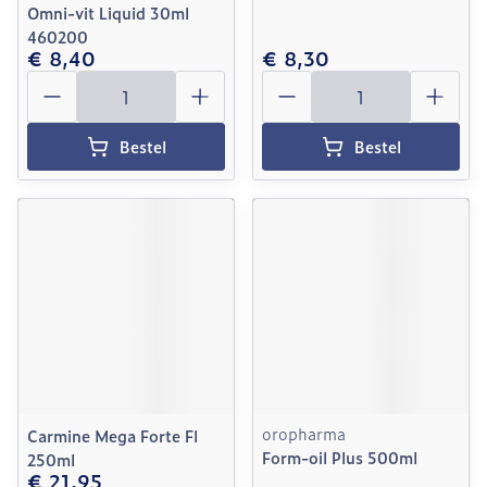
Omni-vit Liquid 30ml
460200
€ 8,40
€ 8,30
Aantal
Aantal
Bestel
Bestel
oropharma
Carmine Mega Forte Fl
Form-oil Plus 500ml
250ml
€ 21,95