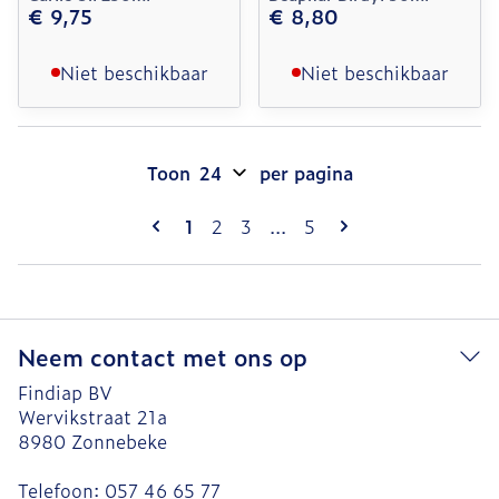
€ 9,75
€ 8,80
Niet beschikbaar
Niet beschikbaar
Toon
per pagina
Pagina's
U lees momenteel pagina
Pagina
Pagina
Pagina
1
2
3
...
5
Neem contact met ons op
Findiap BV
Wervikstraat 21a
8980
Zonnebeke
Telefoon:
057 46 65 77