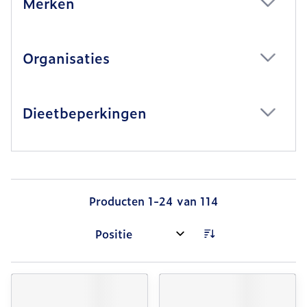
Merken
filter
Organisaties
filter
Dieetbeperkingen
filter
Producten
1
-
24
van
114
Sorteer op: