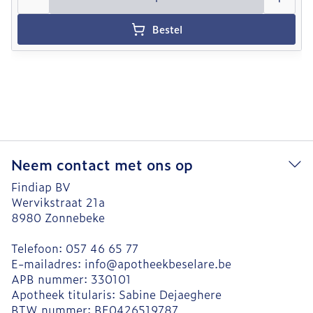
Bestel
Neem contact met ons op
Findiap BV
Wervikstraat 21a
8980
Zonnebeke
Telefoon:
057 46 65 77
E-mailadres:
info@
apotheekbeselare.be
APB nummer:
330101
Apotheek titularis:
Sabine Dejaeghere
BTW nummer:
BE0426519787