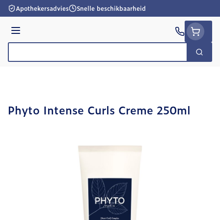
Ga naar de inhoud
Apothekersadvies
Snelle beschikbaarheid
Menu
Zoek
Product, merk, categorie...
Phyto Intense Curls Creme 250ml