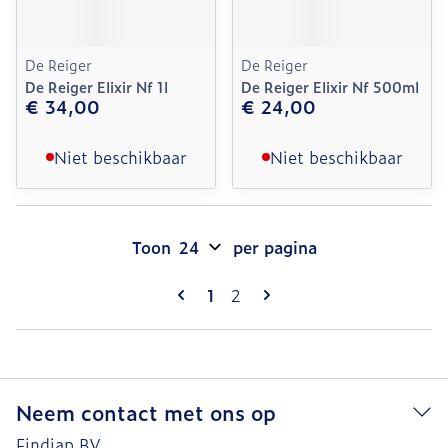
De Reiger
De Reiger
De Reiger Elixir Nf 1l
De Reiger Elixir Nf 500ml
€ 34,00
€ 24,00
Niet beschikbaar
Niet beschikbaar
Toon
per pagina
Pagina's
U lees momenteel pagina
Pagina
1
2
Neem contact met ons op
Findiap BV