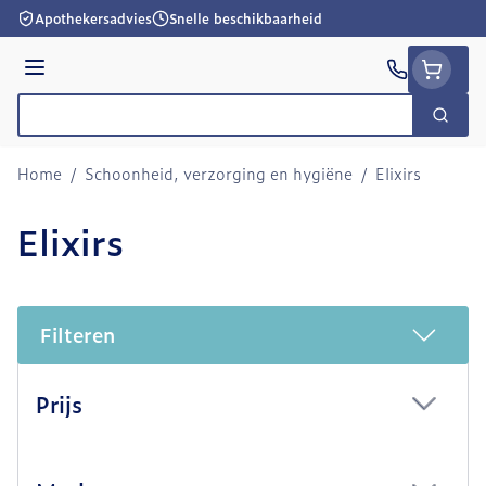
Ga naar de inhoud
Apothekersadvies
Snelle beschikbaarheid
Menu
Zoek
Product, merk, categorie...
Home
/
Schoonheid, verzorging en hygiëne
/
Elixirs
Elixirs
Filteren
Doorgaan naar productlijst
Prijs
filter