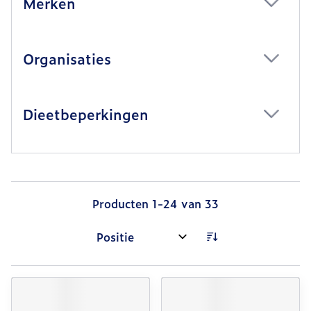
Merken
filter
Organisaties
filter
Dieetbeperkingen
filter
Producten
1
-
24
van
33
Sorteer op: