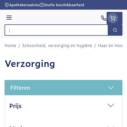
Ga naar de inhoud
Apothekersadvies
Snelle beschikbaarheid
Menu
Zoek
Product, merk, categorie...
Home
/
Schoonheid, verzorging en hygiëne
/
Haar en Hoofd
Verzorging
Filteren
Doorgaan naar productlijst
Prijs
filter