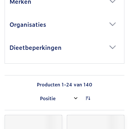
Merken
filter
Organisaties
filter
Dieetbeperkingen
filter
Producten
1
-
24
van
140
Sorteer op: