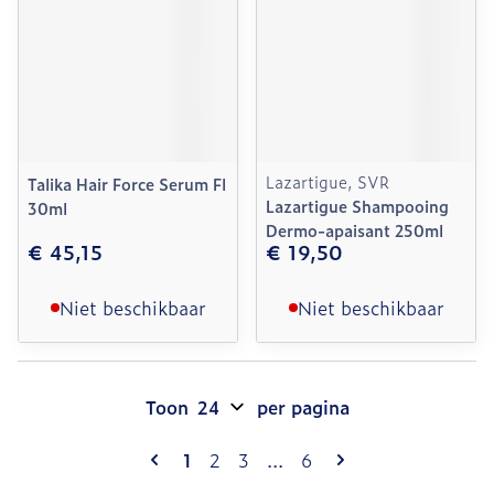
Lazartigue, SVR
Talika Hair Force Serum Fl
Lazartigue Shampooing
30ml
Dermo-apaisant 250ml
€ 45,15
€ 19,50
Niet beschikbaar
Niet beschikbaar
Toon
per pagina
Pagina's
U lees momenteel pagina
Pagina
Pagina
Pagina
1
2
3
...
6