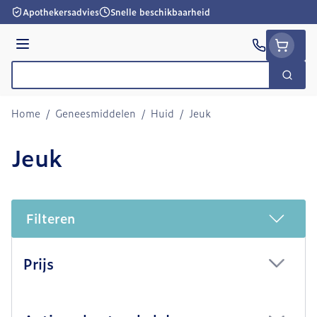
Ga naar de inhoud
Apothekersadvies
Snelle beschikbaarheid
Menu
Zoek
Product, merk, categorie...
Home
/
Geneesmiddelen
/
Huid
/
Jeuk
Jeuk
Filteren
Doorgaan naar productlijst
Prijs
filter