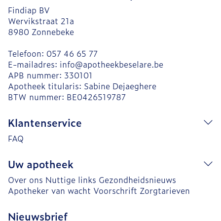
Findiap BV
Wervikstraat 21a
8980
Zonnebeke
Telefoon:
057 46 65 77
E-mailadres:
info@
apotheekbeselare.be
APB nummer:
330101
Apotheek titularis:
Sabine Dejaeghere
BTW nummer:
BE0426519787
Klantenservice
FAQ
Uw apotheek
Over ons
Nuttige links
Gezondheidsnieuws
Apotheker van wacht
Voorschrift
Zorgtarieven
Nieuwsbrief