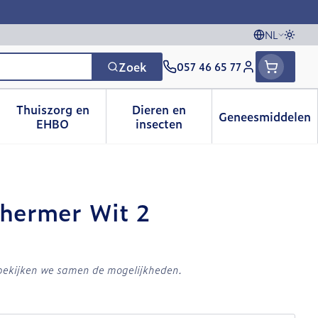
NL
Overs
Talen
Zoek
057 46 65 77
Klant menu
Thuiszorg en
Dieren en
Geneesmiddelen
 categorie
t 50+ categorie
menu voor Natuur geneeskunde categorie
Toon submenu voor Thuiszorg en EHBO catego
Toon submenu voor Dieren e
Toon sub
EHBO
insecten
hermer Wit 2
 bekijken we samen de mogelijkheden.