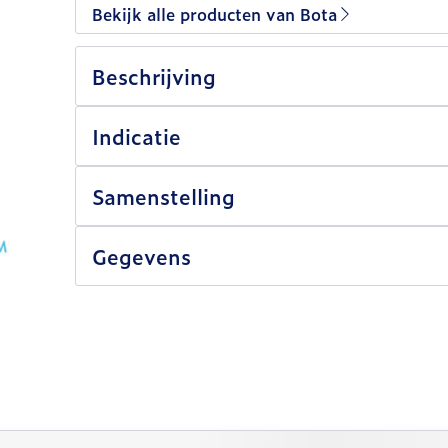
Bekijk alle producten van Bota
Beschrijving
Indicatie
Samenstelling
Gegevens
lijk met de tabtoets. Je kunt de carrousel overslaan of 