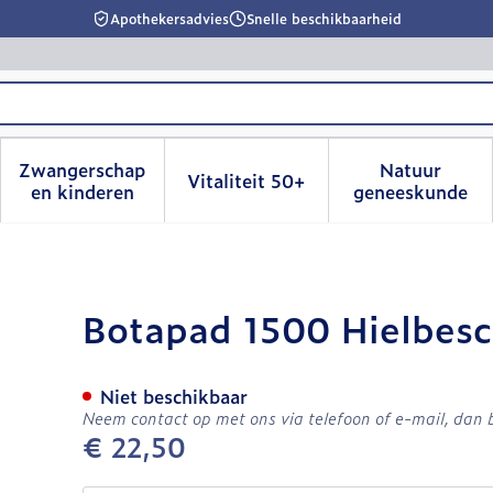
Apothekersadvies
Snelle beschikbaarheid
Zwangerschap
Natuur
Vitaliteit 50+
id, verzorging en hygiëne categorie
menu voor Dieet, voeding en vitamines categorie
Toon submenu voor Zwangerschap en kinderen
Toon submenu voor Vitalitei
Toon sub
en kinderen
geneeskunde
rmer Wit 2
Botapad 1500 Hielbesc
Niet beschikbaar
Neem contact op met ons via telefoon of e-mail, dan
€ 22,50