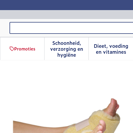
Ga naar de inhoud
Product, merk, categorie...
Schoonheid,
Dieet, voeding
verzorging en
Promoties
Toon submenu voor Schoonhe
Toon sub
en vitamines
hygiëne
Botapad 1500 Hielbesche