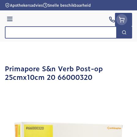
Ga naar de inhoud
Apothekersadvies
Snelle beschikbaarheid
Menu
Zoek
Product, merk, categorie...
Primapore S&n Verb Post-op
25cmx10cm 20 66000320