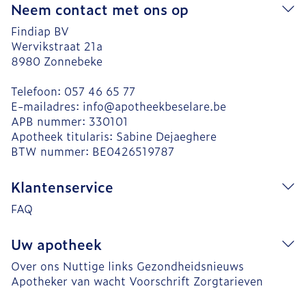
Neem contact met ons op
Findiap BV
Wervikstraat 21a
8980
Zonnebeke
Telefoon:
057 46 65 77
E-mailadres:
info@
apotheekbeselare.be
APB nummer:
330101
Apotheek titularis:
Sabine Dejaeghere
BTW nummer:
BE0426519787
Klantenservice
FAQ
Uw apotheek
Over ons
Nuttige links
Gezondheidsnieuws
Apotheker van wacht
Voorschrift
Zorgtarieven