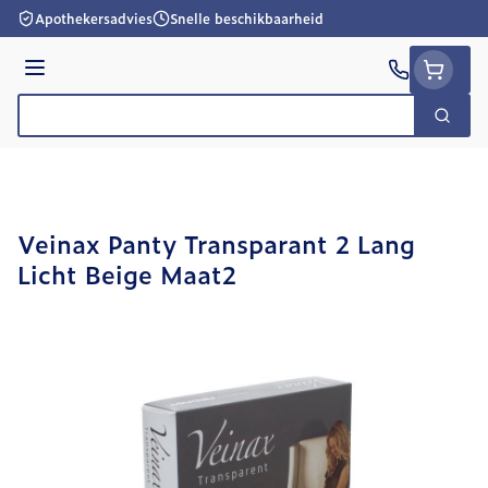
Ga naar de inhoud
Apothekersadvies
Snelle beschikbaarheid
Menu
Zoek
Product, merk, categorie...
Veinax Panty Transparant 2 Lang
Licht Beige Maat2