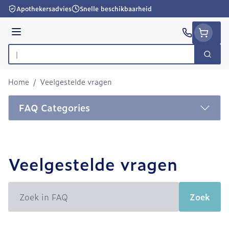
Ga naar de inhoud
Apothekersadvies
Snelle beschikbaarheid
Menu
Zoek
Product, merk, categorie...
Home
/
Veelgestelde vragen
FAQ Categories
Veelgestelde vragen
Zoek
Zoek