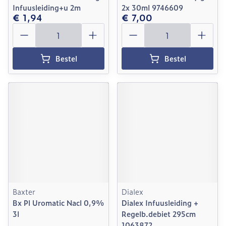
Infuusleiding+u 2m
2x 30ml 9746609
€ 1,94
€ 7,00
Aantal
Aantal
Bestel
Bestel
Baxter
Dialex
Bx Pl Uromatic Nacl 0,9%
Dialex Infuusleiding +
3l
Regelb.debiet 295cm
1063872