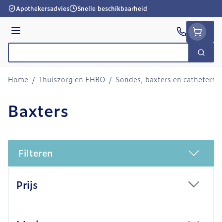
Ga naar de inhoud
Apothekersadvies
Snelle beschikbaarheid
Menu
Zoek
Product, merk, categorie...
Home
/
Thuiszorg en EHBO
/
Sondes, baxters en catheters
/
Baxters
Filteren
Doorgaan naar productlijst
Prijs
filter