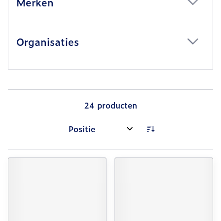
Merken
filter
Organisaties
filter
24
producten
Sorteer op: