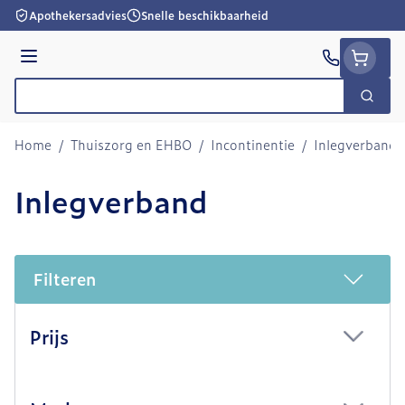
Ga naar de inhoud
Apothekersadvies
Snelle beschikbaarheid
Menu
Zoek
Product, merk, categorie...
Home
/
Thuiszorg en EHBO
/
Incontinentie
/
Inlegverband
Inlegverband
Filteren
Doorgaan naar productlijst
Prijs
filter