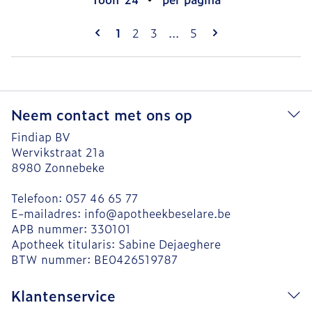
Pagina's
U lees momenteel pagina
Pagina
Pagina
Pagina
1
2
3
...
5
Neem contact met ons op
Findiap BV
Wervikstraat 21a
8980
Zonnebeke
Telefoon:
057 46 65 77
E-mailadres:
info@
apotheekbeselare.be
APB nummer:
330101
Apotheek titularis:
Sabine Dejaeghere
BTW nummer:
BE0426519787
Klantenservice