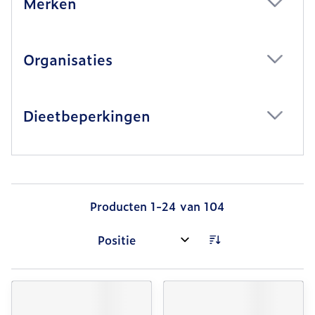
Merken
filter
Organisaties
filter
Dieetbeperkingen
filter
Producten
1
-
24
van
104
Sorteer op: