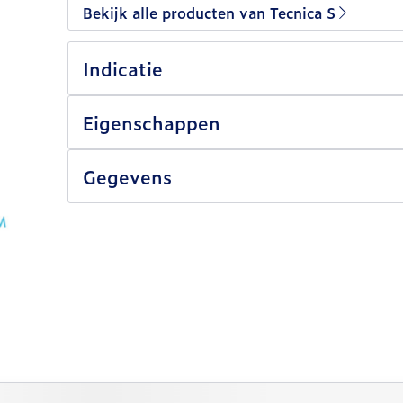
Bekijk alle producten van Tecnica S
Indicatie
Eigenschappen
Gegevens
lijk met de tabtoets. Je kunt de carrousel overslaan of 