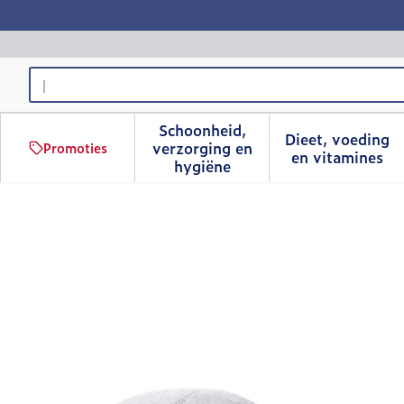
Ga naar de inhoud
Product, merk, categorie...
Schoonheid,
Dieet, voeding
verzorging en
Promoties
Toon submenu voor Schoonhe
Toon sub
en vitamines
hygiëne
Tecnica S Rigid Inlegzool 