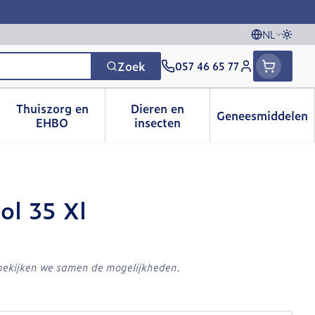
NL
Overs
Talen
Zoek
057 46 65 77
Klant menu
Thuiszorg en
Dieren en
Geneesmiddelen
 categorie
t 50+ categorie
menu voor Natuur geneeskunde categorie
Toon submenu voor Thuiszorg en EHBO catego
Toon submenu voor Dieren e
Toon sub
EHBO
insecten
ol 35 Xl
 bekijken we samen de mogelijkheden.