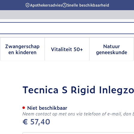
Apothekersadvies
Snelle beschikbaarheid
Zwangerschap
Natuur
Vitaliteit 50+
id, verzorging en hygiëne categorie
menu voor Dieet, voeding en vitamines categorie
Toon submenu voor Zwangerschap en kinderen
Toon submenu voor Vitalitei
Toon sub
en kinderen
geneeskunde
35 Xl
Tecnica S Rigid Inlegzo
Niet beschikbaar
Neem contact op met ons via telefoon of e-mail, dan
€ 57,40