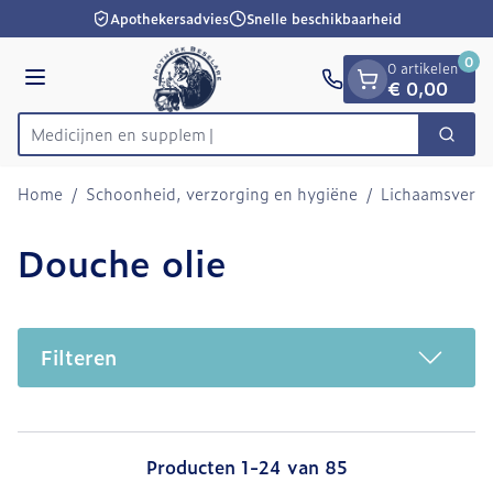
Dia 1 van 1
Ga naar de inhoud
Apothekersadvies
Snelle beschikbaarheid
0
0 artikelen
Menu
€ 0,00
M
Zoek
Product, merk, categorie...
Home
/
Schoonheid, verzorging en hygiëne
/
Lichaamsverzo
Douche olie
Filteren
Producten
1
-
24
van
85