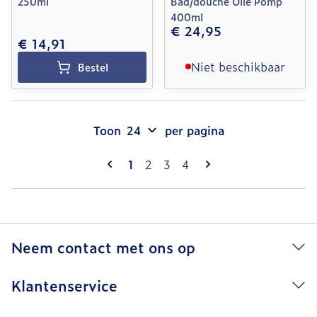
250ml
Bad/douche Olie Pomp
400ml
€ 24,95
€ 14,91
Niet beschikbaar
Bestel
Toon
per pagina
Pagina's
U lees momenteel pagina
Pagina
Pagina
Pagina
1
2
3
4
Neem contact met ons op
Klantenservice