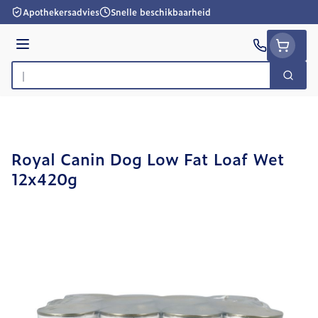
Ga naar de inhoud
Apothekersadvies
Snelle beschikbaarheid
Menu
Zoek
Product, merk, categorie...
Royal Canin Dog Low Fat Loaf Wet
12x420g