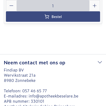
Aantal
Bestel
Neem contact met ons op
Findiap BV
Wervikstraat 21a
8980
Zonnebeke
Telefoon:
057 46 65 77
E-mailadres:
info@
apotheekbeselare.be
APB nummer:
330101