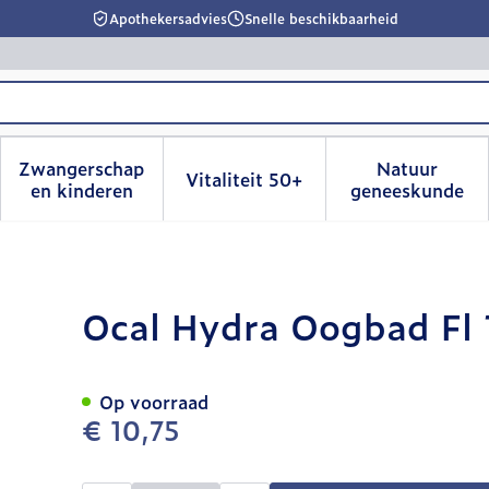
Apothekersadvies
Snelle beschikbaarheid
Zwangerschap
Natuur
Vitaliteit 50+
id, verzorging en hygiëne categorie
menu voor Dieet, voeding en vitamines categorie
Toon submenu voor Zwangerschap en kinderen
Toon submenu voor Vitalitei
Toon sub
en kinderen
geneeskunde
0ml
Ocal Hydra Oogbad Fl
Op voorraad
€ 10,75