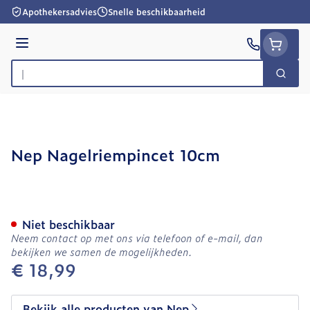
Ga naar de inhoud
Apothekersadvies
Snelle beschikbaarheid
Menu
Zoek
Product, merk, categorie...
Nep Nagelriempincet 10cm
Nep Nagelriempincet 10c
Niet beschikbaar
Neem contact op met ons via telefoon of e-mail, dan
bekijken we samen de mogelijkheden.
€ 18,99
Bekijk alle producten van Nep