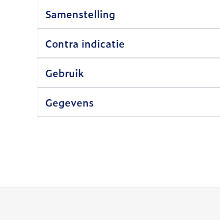
Samenstelling
Contra indicatie
Gebruik
Gegevens
lijk met de tabtoets. Je kunt de carrousel overslaan of 