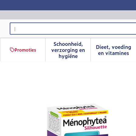
Ga naar de inhoud
Product, merk, categorie...
Schoonheid,
Dieet, voeding
verzorging en
Promoties
Toon submenu voor Schoonhe
Toon sub
en vitamines
hygiëne
Menophytea Vochtretenti