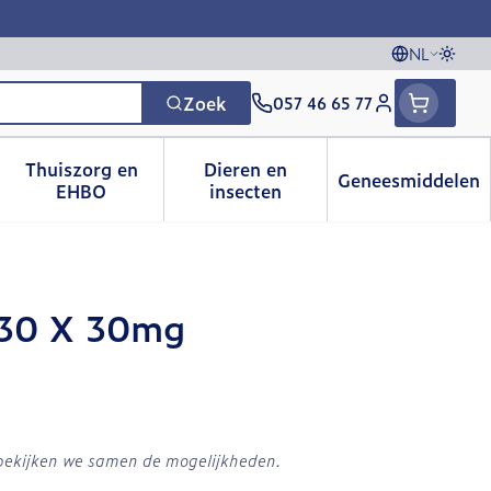
NL
Overs
Talen
Zoek
057 46 65 77
Klant menu
Thuiszorg en
Dieren en
Geneesmiddelen
 categorie
t 50+ categorie
menu voor Natuur geneeskunde categorie
Toon submenu voor Thuiszorg en EHBO catego
Toon submenu voor Dieren e
Toon sub
EHBO
insecten
 30 X 30mg
 bekijken we samen de mogelijkheden.