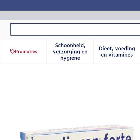
Ga naar de inhoud
Product, merk, categorie...
Schoonheid,
Dieet, voeding
verzorging en
Promoties
Toon submenu voor Schoonhe
Toon sub
en vitamines
hygiëne
Mediaven Forte Comp 30