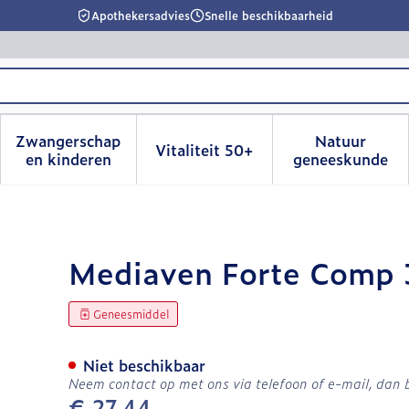
Apothekersadvies
Snelle beschikbaarheid
Zwangerschap
Natuur
Vitaliteit 50+
id, verzorging en hygiëne categorie
menu voor Dieet, voeding en vitamines categorie
Toon submenu voor Zwangerschap en kinderen
Toon submenu voor Vitalitei
Toon sub
en kinderen
geneeskunde
 X 30mg
Mediaven Forte Comp
Geneesmiddel
Niet beschikbaar
Neem contact op met ons via telefoon of e-mail, dan
€ 27,44