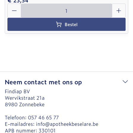
€ 23,54
Aantal
Bestel
Neem contact met ons op
Findiap BV
Wervikstraat 21a
8980
Zonnebeke
Telefoon:
057 46 65 77
E-mailadres:
info@
apotheekbeselare.be
APB nummer:
330101