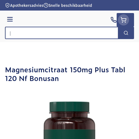
Ga naar de inhoud
Apothekersadvies
Snelle beschikbaarheid
Menu
Zoek
Product, merk, categorie...
Magnesiumcitraat 150mg Plus Tabl
120 Nf Bonusan