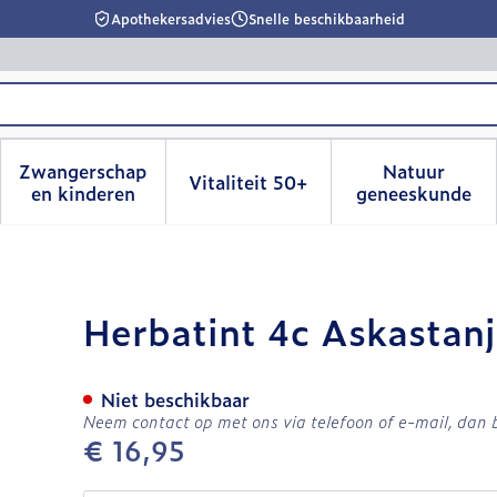
Apothekersadvies
Snelle beschikbaarheid
Zwangerschap
Natuur
Vitaliteit 50+
id, verzorging en hygiëne categorie
menu voor Dieet, voeding en vitamines categorie
Toon submenu voor Zwangerschap en kinderen
Toon submenu voor Vitalitei
Toon sub
en kinderen
geneeskunde
170ml
Herbatint 4c Askastan
Niet beschikbaar
Neem contact op met ons via telefoon of e-mail, dan
€ 16,95