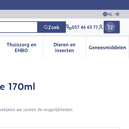
NL
Overs
Talen
Zoek
057 46 65 77
Klant menu
Thuiszorg en
Dieren en
Geneesmiddelen
 categorie
t 50+ categorie
menu voor Natuur geneeskunde categorie
Toon submenu voor Thuiszorg en EHBO catego
Toon submenu voor Dieren e
Toon sub
EHBO
insecten
je 170ml
 bekijken we samen de mogelijkheden.