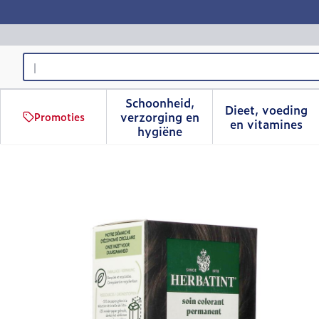
Ga naar de inhoud
Product, merk, categorie...
Schoonheid,
Dieet, voeding
verzorging en
Promoties
Toon submenu voor Schoonhe
Toon sub
en vitamines
hygiëne
Herbatint 4c Askastanje 