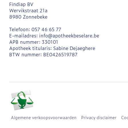
Findiap BV
Wervikstraat 21a
8980
Zonnebeke
Telefoon:
057 46 65 77
E-mailadres:
info@
apotheekbeselare.be
APB nummer:
330101
Apotheek titularis:
Sabine Dejaeghere
BTW nummer:
BE0426519787
Algemene verkoopsvoorwaarden
Privacy disclaimer
Coo