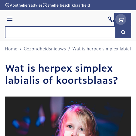
Ga naar de inhoud
Apothekersadvies
Snelle beschikbaarheid
Menu
Zoek
Product, merk, categorie...
Home
/
Gezondheidsnieuws
/
Wat is herpex simplex labialis
Wat is herpex simplex
labialis of koortsblaas?