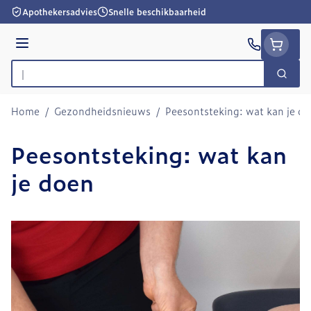
Ga naar de inhoud
Apothekersadvies
Snelle beschikbaarheid
Menu
Zoek
Product, merk, categorie...
Home
/
Gezondheidsnieuws
/
Peesontsteking: wat kan je d
Peesontsteking: wat kan
je doen