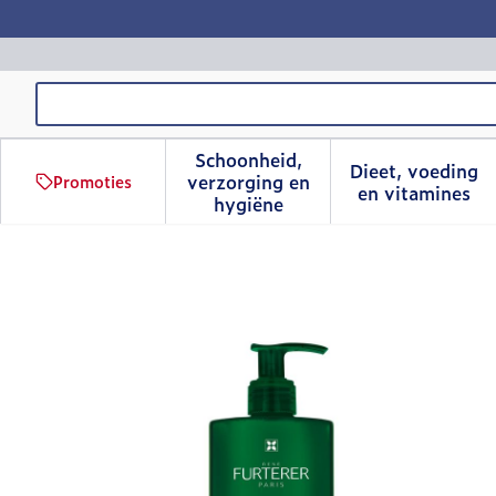
Ga naar de inhoud
Product, merk, categorie...
Schoonheid,
Dieet, voeding
verzorging en
Promoties
Toon submenu voor Schoonhe
Toon sub
en vitamines
hygiëne
Furterer Color Glow Kle