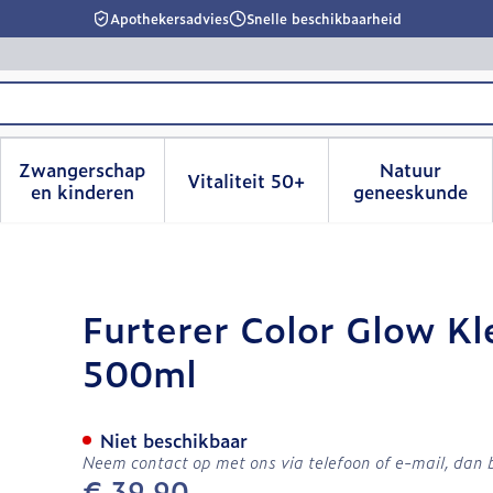
Apothekersadvies
Snelle beschikbaarheid
Zwangerschap
Natuur
Vitaliteit 50+
id, verzorging en hygiëne categorie
menu voor Dieet, voeding en vitamines categorie
Toon submenu voor Zwangerschap en kinderen
Toon submenu voor Vitalitei
Toon sub
en kinderen
geneeskunde
urbeschermende Sh 500ml
Furterer Color Glow K
500ml
Niet beschikbaar
Neem contact op met ons via telefoon of e-mail, dan
€ 39,90