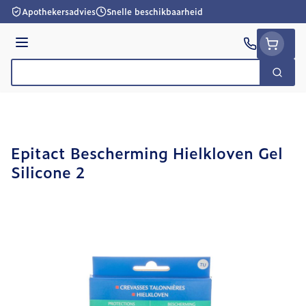
Ga naar de inhoud
Apothekersadvies
Snelle beschikbaarheid
Menu
Zoek
Product, merk, categorie...
Epitact Bescherming Hielkloven Gel
Silicone 2