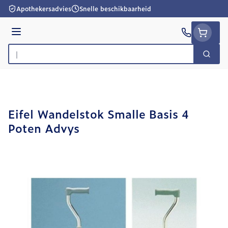
Ga naar de inhoud
Apothekersadvies
Snelle beschikbaarheid
Menu
Zoek
Product, merk, categorie...
Eifel Wandelstok Smalle Basis 4
Poten Advys