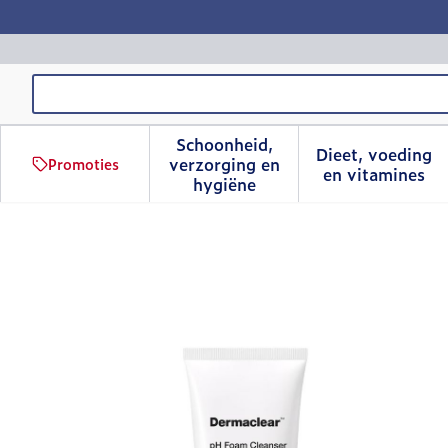
Ga naar de inhoud
Product, merk, categorie...
Schoonheid,
Dieet, voeding
verzorging en
Promoties
Toon submenu voor Schoonhe
Toon sub
en vitamines
hygiëne
Dr.jart+ Dermaclear Mic