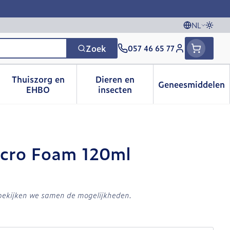
NL
Overs
Talen
Zoek
057 46 65 77
Klant menu
Thuiszorg en
Dieren en
Geneesmiddelen
 categorie
t 50+ categorie
menu voor Natuur geneeskunde categorie
Toon submenu voor Thuiszorg en EHBO catego
Toon submenu voor Dieren e
Toon sub
EHBO
insecten
icro Foam 120ml
 bekijken we samen de mogelijkheden.