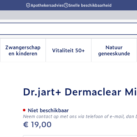
Apothekersadvies
Snelle beschikbaarheid
Zwangerschap
Natuur
Vitaliteit 50+
id, verzorging en hygiëne categorie
menu voor Dieet, voeding en vitamines categorie
Toon submenu voor Zwangerschap en kinderen
Toon submenu voor Vitalitei
Toon sub
en kinderen
geneeskunde
ro Foam 120ml
Dr.jart+ Dermaclear M
Niet beschikbaar
Neem contact op met ons via telefoon of e-mail, dan
€ 19,00