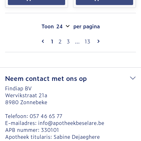
Toon
per pagina
Pagina's
U lees momenteel pagina
Pagina
Pagina
Pagina
1
2
3
...
13
Neem contact met ons op
Findiap BV
Wervikstraat 21a
8980
Zonnebeke
Telefoon:
057 46 65 77
E-mailadres:
info@
apotheekbeselare.be
APB nummer:
330101
Apotheek titularis:
Sabine Dejaeghere