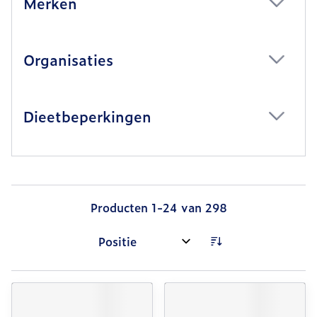
Merken
filter
Organisaties
filter
Dieetbeperkingen
filter
Producten
1
-
24
van
298
Sorteer op: