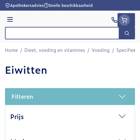
Ga naar de inhoud
Apothekersadvies
Snelle beschikbaarheid
Menu
Zoek
Product, merk, categorie...
Home
/
Dieet, voeding en vitamines
/
Voeding
/
Specifieke
Eiwitten
Filteren
Doorgaan naar productlijst
Prijs
filter