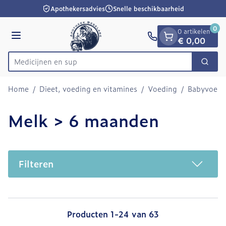
Dia 1 van 1
Ga naar de inhoud
Apothekersadvies
Snelle beschikbaarheid
0
0 artikelen
Menu
€ 0,00
Zoek
Product, merk, categorie...
Home
/
Dieet, voeding en vitamines
/
Voeding
/
Babyvoedi
Melk > 6 maanden
Filteren
Producten
1
-
24
van
63