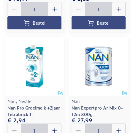
Aantal
Aantal
Bestel
Bestel
Nan, Nestle
Nan
Nan Pro Groeimelk +2jaar
Nan Expertpro Ar Mix 0-
Tetrabrick 1l
12m 800g
€ 2,94
€ 27,99
Aantal
Aantal