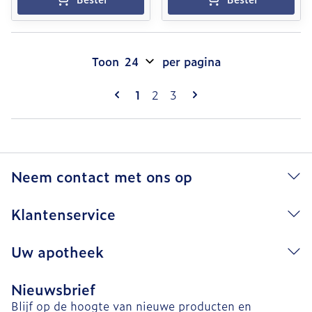
Toon
per pagina
Pagina's
U lees momenteel pagina
Pagina
Pagina
1
2
3
Neem contact met ons op
Klantenservice
Uw apotheek
Nieuwsbrief
Blijf op de hoogte van nieuwe producten en